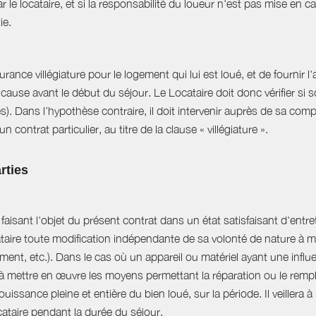
r le locataire, et si la responsabilité du loueur n'est pas mise en 
ie.
ance villégiature pour le logement qui lui est loué, et de fournir l
cause avant le début du séjour. Le Locataire doit donc vérifier si s
es). Dans l’hypothèse contraire, il doit intervenir auprès de sa com
 contrat particulier, au titre de la clause « villégiature ».
rties
aisant l'objet du présent contrat dans un état satisfaisant d'entret
ataire toute modification indépendante de sa volonté de nature à mo
ent, etc.). Dans le cas où un appareil ou matériel ayant une influe
e à mettre en œuvre les moyens permettant la réparation ou le rempl
uissance pleine et entière du bien loué, sur la période. Il veillera à
ocataire pendant la durée du séjour.